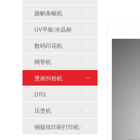
旗帜条幅机
UV平板/水晶标
数码印花机
网带机
烫画抖粉机
DTG
压烫机
铜版纸印刷打印机