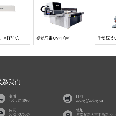
手动压烫
面式UV打印机
视觉导带UV打印机
联系我们
电话
邮箱
400-617-9998
audley@audley.cn
传真
地址
0373-7376007
河南省新乡市平原新区中