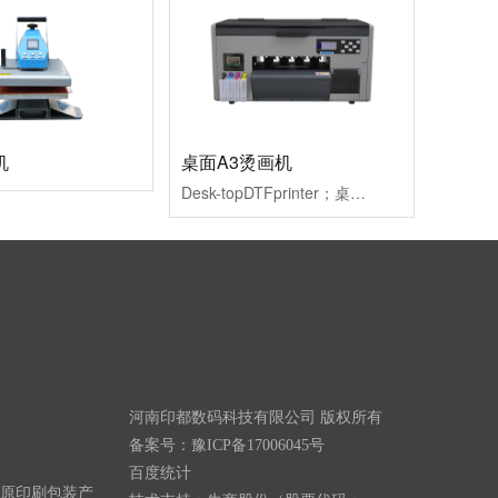
机
桌面A3烫画机
Desk-topDTFprinter；桌面A3烫画机；EPSONsinglehead；单头配置。
河南印都数码科技有限公司 版权所有
备案号：
豫ICP备17006045号
百度统计
原印刷包装产