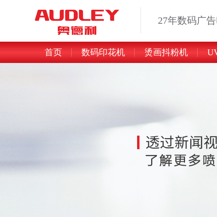
27年数码广
首页
数码印花机
烫画抖粉机
U