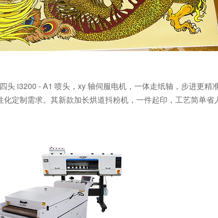
四头
i3200 - A1
喷头，
xy
轴伺服电机，一体走纸轴，步进更精
性化定制需求。其新款加长烘道抖粉机，一件起印，工艺简单省