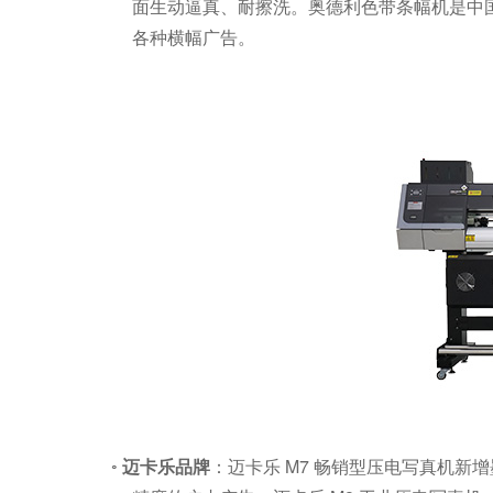
面生动逼真、耐擦洗。奥德利色带条幅机是中
各种横幅广告。
◦
迈卡乐品牌
：迈卡乐
M7
畅销型压电写真机新增