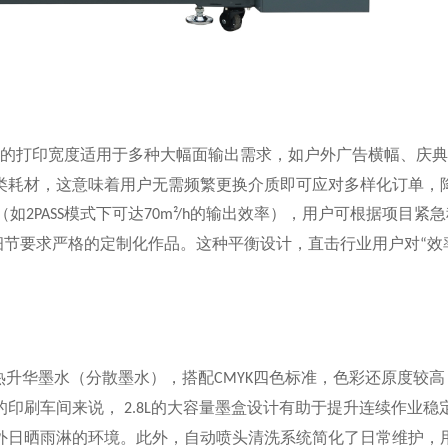
的打印宽度适用于多种大幅面输出需求，如户外广告横幅、庆典
类耗材，这意味着用户无需频繁更换介质即可应对多样化订单，
（如
模式下可达
的输出效率），用户可根据项目紧急
2PASS
70m²/h
细节要求严格的定制化作品。这种平衡设计，直击行业用户对
效
“
热升华墨水（分散墨水），搭配
四色标准，色彩还原度较高
CMYK
的印刷车间来说，
的大容量墨盒设计有助于提升连续作业稳
2.8L
外日晒雨淋的环境。此外，自动喷头清洗系统简化了日常维护，