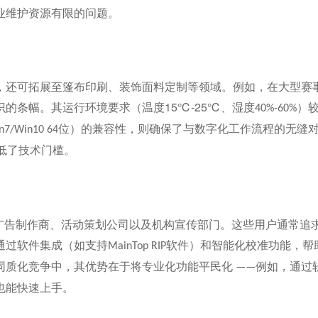
业维护资源有限的问题。
，还可拓展至篷布印刷、装饰面料定制等领域。例如，在大型赛
15℃-25℃
识的条幅。其运行环境要求（温度
、湿度
）
40%-60%
位）的兼容性，则确保了与数字化工作流程的无缝
n7/Win10 64
低了技术门槛。
广告制作商、活动策划公司以及机构宣传部门。这些用户通常追
通过软件集成（如支持
软件）和智能化校准功能，帮
MainTop RIP
同质化竞争中，其优势在于将专业化功能平民化
例如，通过
——
也能快速上手。