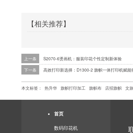
【相关推荐】
上一条
S2070-6烫画机：服装印花个性定制新体验
下一条
高效打印新选择：D1300-2 旗帜一体打印机赋
本文标签：
热升华
旗帜打印加工
旗帜布
店招旗帜
文
首页
数码印花机