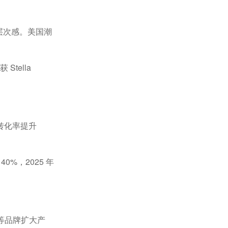
层次感。美国潮
已获
Stella
转化率提升
低
40%
，
2025
年
等品牌扩大产