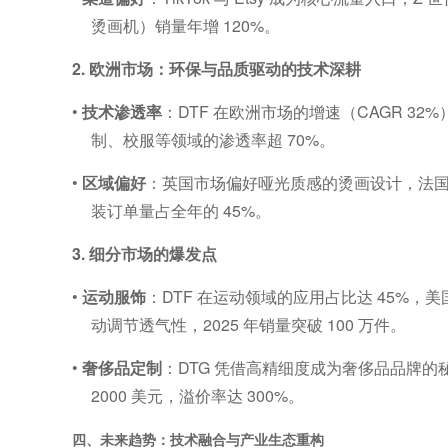
烫画机
）销量年增
120%
。
2.
欧洲市场：环保与品质驱动的技术深耕
•
技术渗透率
：
DTF
在欧洲市场的增速（
CAGR 32%
制、校服等领域的渗透率超
70%
。
•
区域偏好
：英国市场偏好哑光质感的烫画设计，法
装订单量占全年的
45%
。
3.
细分市场的爆发点
•
运动服饰
：
DTF
在运动领域的应用占比达
45%
，美
动调节透气性，
2025
年销量突破
100
万件。
•
奢侈品定制
：
DTG
凭借高精细度成为奢侈品品牌的
2000
美元，溢价率达
300%
。
四、未来趋势：技术融合与产业生态重构