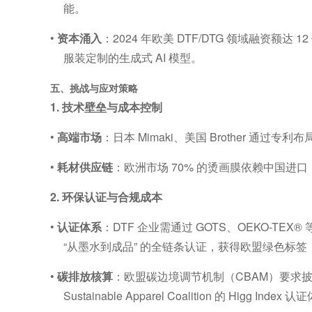
能。
•
资本涌入
：
2024
年欧美
DTF/DTG
领域融资额达
12
服装定制的生成式
AI
模型。
五、挑战与应对策略
1.
技术壁垒与成本控制
•
高端市场
：日本
Mimaki
、美国
Brother
通过专利布
•
耗材供应链
：欧洲市场
70%
的烫画膜依赖中国进口
2.
环保认证与合规成本
•
认证体系
：
DTF
企业需通过
GOTS
、
OEKO-TEX®
“
从墨水到成品
”
的全链条认证，获得欧盟绿色标签
•
碳排放核算
：欧盟碳边境调节机制（
CBAM
）要求
Sustainable Apparel Coalition
的
Higg Index
认证