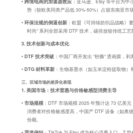
•
跨境电商的加速器效应
：亚马逊、
Etsy
等平台为中
势（较欧美同类产品低
30%-50%
）占据东南亚市
•
环保法规的倒逼创新
：欧盟《可持续纺织品战略》
时尚
”
系列全部采用
DTF
技术，碳排放较传统工艺
3.
技术创新与成本优化
•
DTF
技术突破
：中国厂商开发出
“
秒撕
”
烫画膜，剥
•
DTG
材料革新
：生物基墨水（如玉米淀粉提取物）
三、区域市场的差异化表现
1.
美国市场：技术普惠与价格敏感型消费主导
•
市场规模
：
DTF
市场规模
2025
年预计达
73
亿美元
消费者对价格敏感度高，中国产
DTF
设备（如
奥
份额。
•
渠道偏好
：
TikTok
与
Etsy
成为核心流量入口，
Z
世