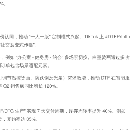
0%
。
身份认同，推动
“
一人一版
”
定制模式兴起。
TikTok
上
#DTFPrinti
“
社交裂变式传播
”
。
升，例如
“
办公室
-
健身房
-
约会
”
多场景切换。白墨烫画通过多功
制订单包含场景适配元素。
可调节温控烫画、防跌倒反光条）需求激增，推动
DTF
在智能服
年
Q2
销售额同比增长
120%
。
TF/DTG
生产
”
实现
7
天交付周期，库存周转率提升
40%
。例如
天，复购率达
35%
。