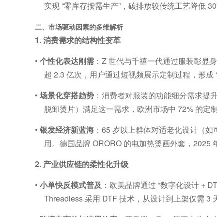
实现
“
零库存按需生产
”
，碳排放较传统工艺降低
3
二、市场驱动因素的多维解析
1.
消费需求的结构性变革
•
个性化表达刚需
：
Z
世代与千禧一代通过服装彰显
超
2.3
亿次，用户通过短视频展示定制过程，形成
•
场景化穿搭趋势
：消费者对服装的功能细分需求提
脱卸烫片）满足这一需求，欧洲市场中
72%
的定
•
银发经济新蓝海
：
65
岁以上群体对适老化设计（如
用。德国品牌
ORORO
的电加热烫画外套，
2025
2.
产业供应链的柔性化升级
•
小单快反模式普及
：欧美品牌通过
“
数字化设计
+ D
Threadless
采用
DTF
技术，从设计到上架仅需
3