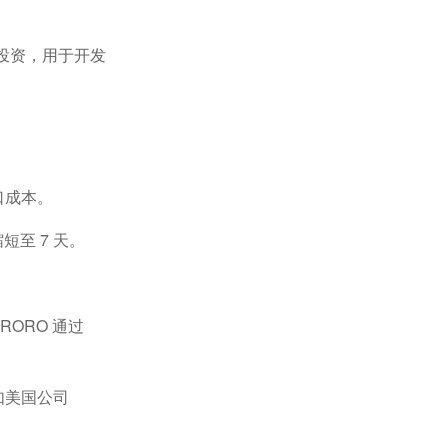
投资，用于开发
口成本
。
缩短至
7
天。
ORORO
通过
如美国公司