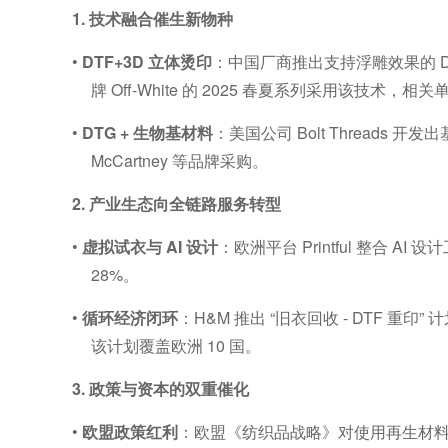
1.
技术融合催生新物种
•
DTF+3D
立体烫印
：中国厂商推出支持浮雕效果的
牌
Off-White
的
2025
春夏系列采用该技术，相关
•
DTG +
生物基材料
：美国公司
Bolt Threads
开发出
McCartney
等品牌采购。
2.
产业生态向全链路服务转型
•
虚拟试衣与
AI
设计
：欧洲平台
Printful
整合
AI
设计
28%
。
•
循环经济闭环
：
H&M
推出
“
旧衣回收
- DTF
重印
”
计
该计划覆盖欧洲
10
国。
3.
政策与资本的双重催化
•
欧盟政策红利
：欧盟《纺织品战略》对使用再生材