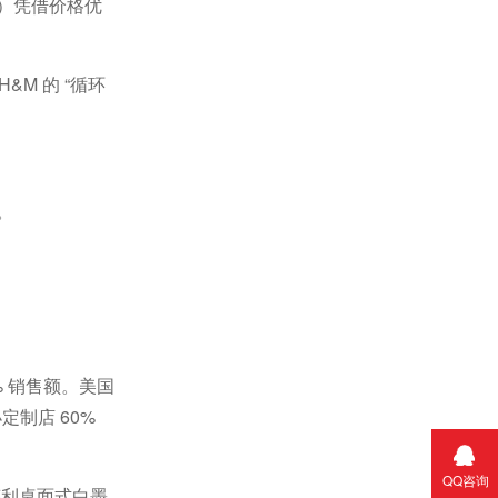
）凭借价格优
H&M
的
“
循环
。
%
销售额。美国
小定制店
60%
QQ咨询
德利桌面式白墨