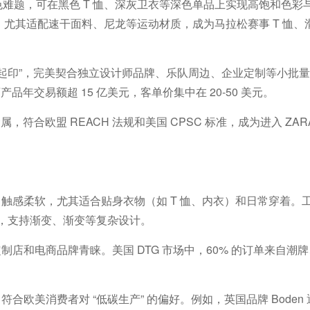
色难题，可在黑色
T
恤、深灰卫衣等深色单品上实现高饱和色彩
，尤其适配速干面料、尼龙等运动材质，成为马拉松赛事
T
恤、
起印
”
，完美契合独立设计师品牌、乐队周边、企业定制等小批量
画产品年交易额超
15
亿美元，客单价集中在
20-50
美元。
金属，符合欧盟
REACH
法规和美国
CPSC
标准，成为进入
ZAR
、触感柔软，尤其适合贴身衣物（如
T
恤、内衣）和日常穿着。
，支持渐变、渐变等复杂设计。
定制店和电商品牌青睐。美国
DTG
市场中，
60%
的订单来自潮牌
，符合欧美消费者对
“
低碳生产
”
的偏好。例如，英国品牌
Boden