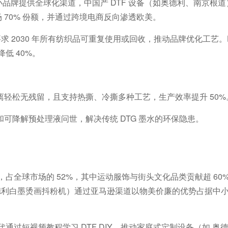
小品牌提供全球化渠道，中国产
DTF
设备（如奥德利、南京根道
场
70%
份额，并通过跨境电商反向渗透欧美。
要求
2030
年所有纺织品可重复使用或回收，推动品牌优化工艺。
降低
40%
。
离轻松无残留，且支持热撕、冷撕多种工艺，生产效率提升
50%
和可降解预处理液问世，解决传统
DTG
墨水的环保隐患。
，占全球市场的
52%
，其中运动服饰与街头文化品类贡献超
60
德利白墨烫画抖粉机
）通过亚马逊渠道以
物美价廉的优势
占据中
代通过短视频教程学习
DTF DIY
，推动家庭式定制设备（如
奥