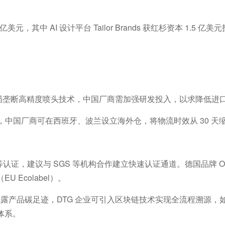
亿美元，其中
AI
设计平台
Tailor Brands
获红杉资本
1.5
亿美元
局垄断高精度喷头技术，中国厂商需加强研发投入
，以求降低进
，中国厂商可在西班牙、波兰设立海外仓，将物流时效从
30
天
等认证，建议与
SGS
等机构合作建立快速认证通道。德国品牌
（
EU Ecolabel
）。
披露产品碳足迹，
DTG
企业可引入区块链技术实现全流程溯源，
体系。