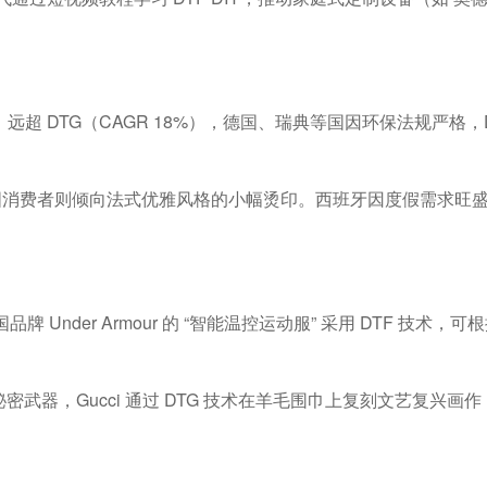
）远超
DTG
（
CAGR 18%
），德国、瑞典等国因环保法规严格，
国消费者则倾向法式优雅风格的小幅烫印。西班牙因度假需求旺
国品牌
Under Armour
的
“
智能温控运动服
”
采用
DTF
技术，可根
秘密武器，
Gucci
通过
DTG
技术在羊毛围巾上复刻文艺复兴画作