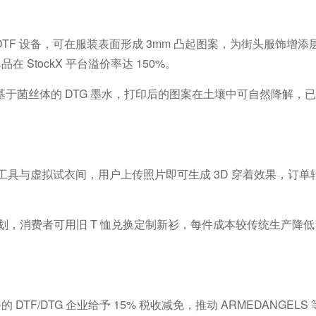
DTF
设备，可在服装表面形成
3mm
凸起图案，为街头服饰增添
单品在
StockX
平台溢价率达
150%
。
基于菌丝体的
DTG
墨水，打印后的图案在土壤中可自然降解，
工具与虚拟试衣间，用户上传照片即可生成
3D
穿着效果，订单
划，消费者可用旧
T
恤兑换定制新衫，每件成本较传统生产降
料的
DTF/DTG
企业给予
15%
税收减免，推动
ARMEDANGELS