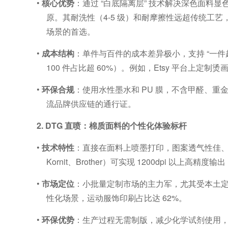
•
核心优势
：通过
“
白底隔离层
”
技术解决深色面料显
原。其耐洗性（
4-5
级）和耐摩擦性远超传统工艺
场景的首选。
•
成本结构
：单件与百件的成本差异极小，支持
“
一件
100
件占比超
60%
）。例如，
Etsy
平台上定制烫
•
环保合规
：使用水性墨水和
PU
膜，不含甲醛、重
流品牌供应链的通行证。
2. DTG
直喷：棉质面料的个性化体验标杆
•
技术特性
：直接在面料上喷墨打印，图案透气性佳
Kornit
、
Brother
）可实现
1200dpi
以上高精度输出
•
市场定位
：小批量定制市场的主力军，尤其受本土
性化场景，运动服饰印刷占比达
62%
。
•
环保优势
：生产过程无需制版，减少化学试剂使用