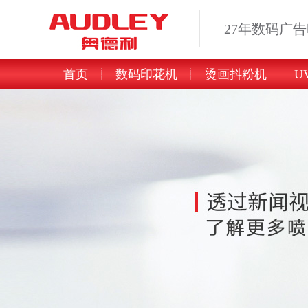
27年数码广
首页
数码印花机
烫画抖粉机
U