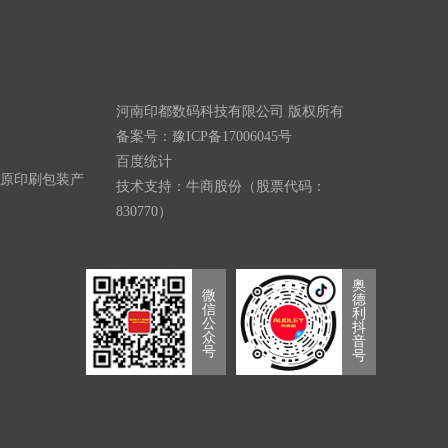
河南印都数码科技有限公司 版权所有
备案号：
豫ICP备17006045号
百度统计
原印刷包装产
技术支持：牛商股份（股票代码：
830770）
奥
微
德
信
利
公
抖
众
音
号
号