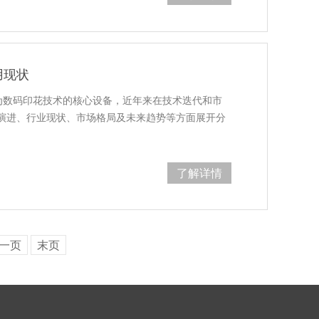
用现状
）直喷机作为数码印花技术的核心设备，近年来在技术迭代和市
演进、行业现状、市场格局及未来趋势等方面展开分
了解详情
一页
末页